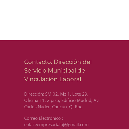
Contacto: Dirección del
Servicio Municipal de
Vinculación Laboral
Dirección: SM 02, Mz 1, Lote 29,
Oficina 11, 2 piso, Edificio Madrid, Av
Carlos Nader, Cancún, Q. Roo
Correo Electrónico :
enlaceempresarialbj@gmail.com