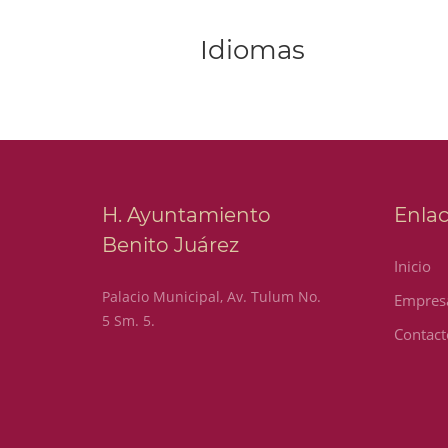
Idiomas
H. Ayuntamiento
Enla
Benito Juárez
Inicio
Palacio Municipal, Av. Tulum No.
Empres
5 Sm. 5.
Contact