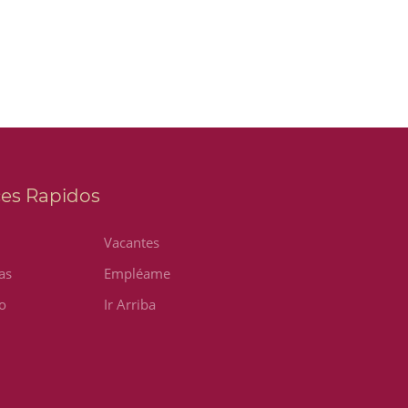
ces Rapidos
Vacantes
as
Empléame
o
Ir Arriba