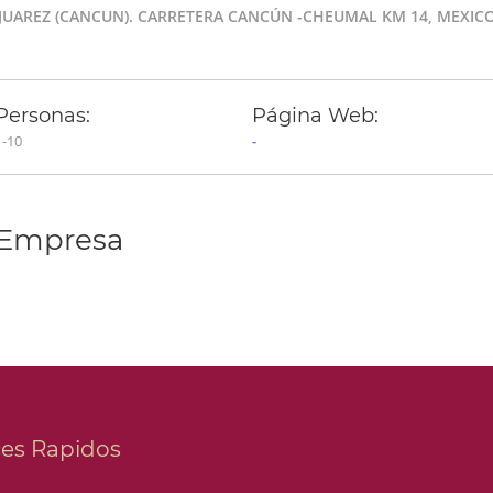
 JUAREZ (CANCUN). CARRETERA CANCÚN -CHEUMAL KM 14, MEXIC
Personas:
Página Web:
1-10
-
 Empresa
ces Rapidos