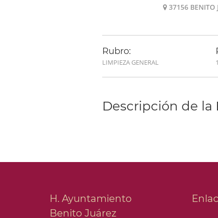
37156 BENITO
Rubro:
LIMPIEZA GENERAL
Descripción de la
H. Ayuntamiento
Enla
Benito Juárez