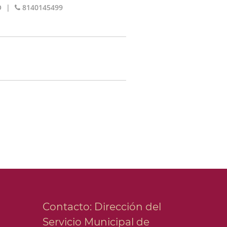
O
|
8140145499
Contacto: Dirección del
Servicio Municipal de